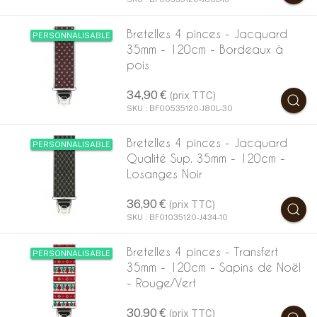
Bretelles 4 pinces - Jacquard
PERSONNALISABLE
35mm - 120cm - Bordeaux à
pois
34,90 €
(prix TTC)
SKU : BF00535120-J80L-30
Bretelles 4 pinces - Jacquard
PERSONNALISABLE
Qualité Sup. 35mm - 120cm -
Losanges Noir
36,90 €
(prix TTC)
SKU : BF01035120-J434-10
Bretelles 4 pinces - Transfert
PERSONNALISABLE
35mm - 120cm - Sapins de Noël
- Rouge/Vert
30,90 €
(prix TTC)