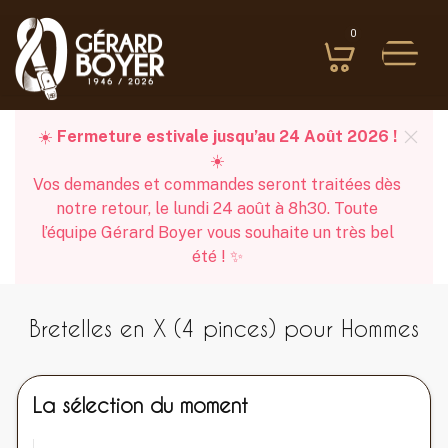
0
☀️
Fermeture estivale jusqu’au 24 Août 2026 !
☀️
Vos demandes et commandes seront traitées dès
notre retour, le lundi 24 août à 8h30. Toute
l’équipe Gérard Boyer vous souhaite un très bel
été ! ✨
Bretelles en X (4 pinces) pour Hommes
La sélection du moment