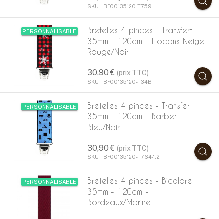
SKU : BF00135120-T759
Bretelles 4 pinces - Transfert
PERSONNALISABLE
35mm - 120cm - Flocons Neige
Rouge/Noir
30,90 €
(prix TTC)
SKU : BF00135120-T34B
Bretelles 4 pinces - Transfert
PERSONNALISABLE
35mm - 120cm - Barber
Bleu/Noir
30,90 €
(prix TTC)
SKU : BF00135120-T764-1.2
Bretelles 4 pinces - Bicolore
PERSONNALISABLE
35mm - 120cm -
Bordeaux/Marine