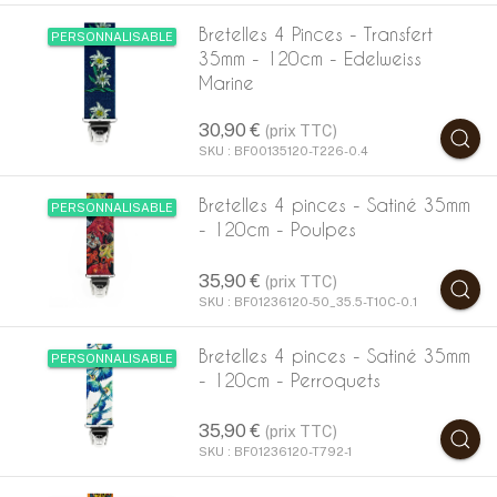
Bretelles 4 Pinces - Transfert
PERSONNALISABLE
35mm - 120cm - Edelweiss
Marine
30,90 €
(prix TTC)
SKU : BF00135120-T226-0.4
Bretelles 4 pinces - Satiné 35mm
PERSONNALISABLE
- 120cm - Poulpes
35,90 €
(prix TTC)
SKU : BF01236120-50_35.5-T10C-0.1
Bretelles 4 pinces - Satiné 35mm
PERSONNALISABLE
- 120cm - Perroquets
35,90 €
(prix TTC)
SKU : BF01236120-T792-1