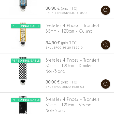
36,90 €
(prix TTC)
SKU : BF01035120-J46A_35.1-1
Bretelles 4 Pinces - Transfert
PERSONNALISABLE
35mm - 120cm - Cuisine
34,90 €
(prix TTC)
SKU : BF00136120-T69C-0.1
Bretelles 4 Pinces - Transfert
PERSONNALISABLE
35mm - 120cm - Damier
Noir/Blanc
30,90 €
(prix TTC)
SKU : BF00135120-T638-0.1
Bretelles 4 Pinces - Transfert
PERSONNALISABLE
35mm - 120cm - Vache
Noir/Blanc