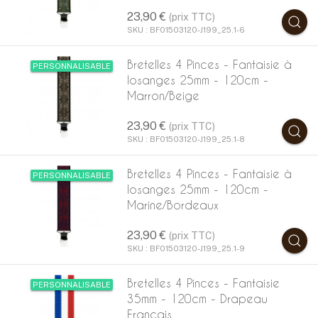
23,90 €
(prix TTC)
SKU : BF01503120-J199_25.1-6
Bretelles 4 Pinces - Fantaisie à
PERSONNALISABLE
losanges 25mm - 120cm -
Marron/Beige
23,90 €
(prix TTC)
SKU : BF01503120-J199_25.1-8
Bretelles 4 Pinces - Fantaisie à
PERSONNALISABLE
losanges 25mm - 120cm -
Marine/Bordeaux
23,90 €
(prix TTC)
SKU : BF01503120-J199_25.1-9
Bretelles 4 Pinces - Fantaisie
PERSONNALISABLE
35mm - 120cm - Drapeau
Français