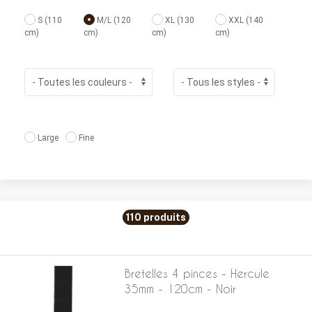
S (110
M/L (120
XL (130
XXL (140
cm)
cm)
cm)
cm)
Large
Fine
110 produits
Bretelles 4 pinces - Hercule
35mm - 120cm - Noir