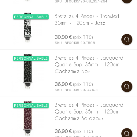
SKU : BF00135120-68_35.1-264
Bretelles 4 Pinces - Transfert
PERSONNALISABLE
35mm - 120cm - Jazz
30,90 €
(prix TTC)
SKU : BF00135120-T598
Bretelles 4 Pinces - Jacquard
PERSONNALISABLE
Qualité Sup. 35mm - 120cm -
Cachemire Noir
36,90 €
(prix TTC)
SKU : BF01035120-J47A-12
Bretelles 4 Pinces - Jacquard
PERSONNALISABLE
Qualité Sup. 35mm - 120cm -
Cachemire Bordeaux
36,90 €
(prix TTC)
SKU : BF01035120-J47A-150