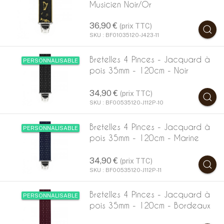
Musicien Noir/Or
36,90 €
(prix TTC)
SKU : BF01035120-J423-11
Bretelles 4 Pinces - Jacquard à
PERSONNALISABLE
pois 35mm - 120cm - Noir
34,90 €
(prix TTC)
SKU : BF00535120-J112P-10
Bretelles 4 Pinces - Jacquard à
PERSONNALISABLE
pois 35mm - 120cm - Marine
34,90 €
(prix TTC)
SKU : BF00535120-J112P-11
Bretelles 4 Pinces - Jacquard à
PERSONNALISABLE
pois 35mm - 120cm - Bordeaux