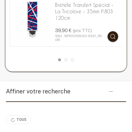
Bretelle Transfert Spécial -
La Tricolore - 35mm P.803
120cm
39,90 €
(prix TTC)
SKU : BFR00136120-5621_35-
i35
Affiner votre recherche
TOUS