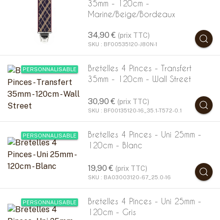
35mm - 120cm -
Marine/Beige/Bordeaux
34,90 €
(prix TTC)
SKU : BF00535120-J80N-1
Bretelles 4 Pinces - Transfert
PERSONNALISABLE
35mm - 120cm - Wall Street
30,90 €
(prix TTC)
SKU : BF00135120-16_35.1-T572-0.1
Bretelles 4 Pinces - Uni 25mm -
PERSONNALISABLE
120cm - Blanc
19,90 €
(prix TTC)
SKU : BA03003120-67_25.0-16
Bretelles 4 Pinces - Uni 25mm -
PERSONNALISABLE
120cm - Gris