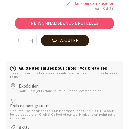
Sans personnalisation
TVA : 6.48 €
PERSONNALISEZ VOS BRETELLES
AJOUTER
Guide des Tailles pour choisir vos bretelles
Toutes les informations pour prendre vos mesures et choisir la bonne
taille.
Expédition
Sous 3 à 5 jours dans toute la France Métropolitaine
Frais de port gratuit*
* pour toutes commandes d'un montant supérieur à 49 € TTC pour
les particuliers en Click & Collect et sur les livraisons en point retrait
Colissimo.
SKU :