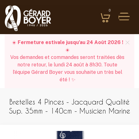
0
☀️
Fermeture estivale jusqu’au 24 Août 2026 !
☀️
Vos demandes et commandes seront traitées dès
notre retour, le lundi 24 août à 8h30. Toute
l’équipe Gérard Boyer vous souhaite un très bel
été ! ✨
Bretelles 4 Pinces - Jacquard Qualité
Sup. 35mm - 140cm - Musicien Marine