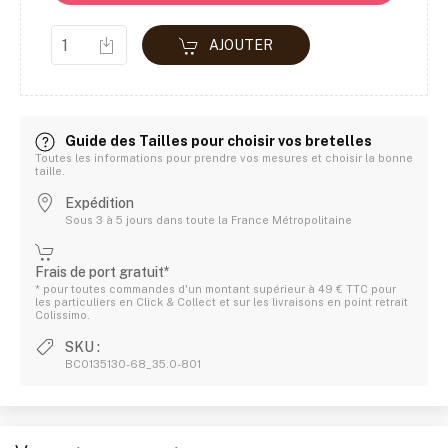
AJOUTER
Guide des Tailles pour choisir vos bretelles
Toutes les informations pour prendre vos mesures et choisir la bonne
taille.
Expédition
Sous 3 à 5 jours dans toute la France Métropolitaine
Frais de port gratuit*
* pour toutes commandes d'un montant supérieur à 49 € TTC pour
les particuliers en Click & Collect et sur les livraisons en point retrait
Colissimo.
SKU :
BC0135130-68_35.0-801