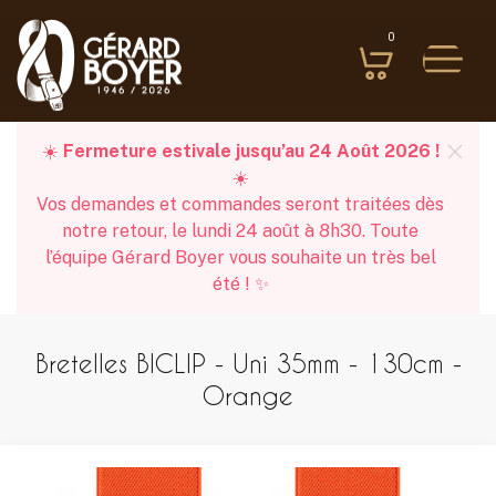
0
☀️
Fermeture estivale jusqu’au 24 Août 2026 !
☀️
Vos demandes et commandes seront traitées dès
notre retour, le lundi 24 août à 8h30. Toute
l’équipe Gérard Boyer vous souhaite un très bel
été ! ✨
Bretelles BICLIP - Uni 35mm - 130cm -
Orange