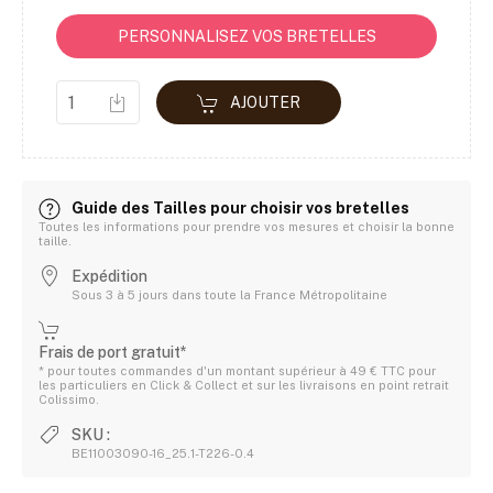
PERSONNALISEZ VOS BRETELLES
AJOUTER
Guide des Tailles pour choisir vos bretelles
Toutes les informations pour prendre vos mesures et choisir la bonne
taille.
Expédition
Sous 3 à 5 jours dans toute la France Métropolitaine
Frais de port gratuit*
* pour toutes commandes d'un montant supérieur à 49 € TTC pour
les particuliers en Click & Collect et sur les livraisons en point retrait
Colissimo.
SKU :
BE11003090-16_25.1-T226-0.4