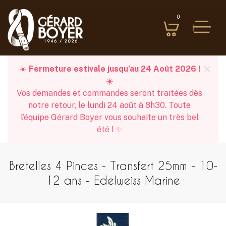
0
☀️
Fermeture estivale jusqu’au 24 Août 2026 !
☀️
Vos demandes et commandes seront traitées dès
notre retour, le lundi 24 août à 8h30. Toute
l’équipe Gérard Boyer vous souhaite un très bel
été ! ✨
Bretelles 4 Pinces - Transfert 25mm - 10-
12 ans - Edelweiss Marine