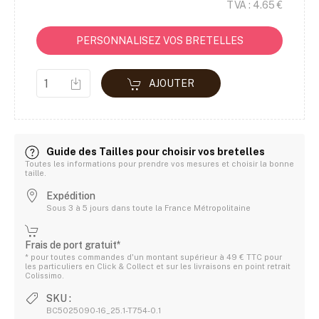
TVA : 4.65 €
PERSONNALISEZ VOS BRETELLES
AJOUTER
Guide des Tailles pour choisir vos bretelles
Toutes les informations pour prendre vos mesures et choisir la bonne
taille.
Expédition
Sous 3 à 5 jours dans toute la France Métropolitaine
Frais de port gratuit*
* pour toutes commandes d'un montant supérieur à 49 € TTC pour
les particuliers en Click & Collect et sur les livraisons en point retrait
Colissimo.
SKU :
BC5025090-16_25.1-T754-0.1