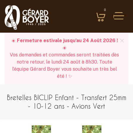
0
☀️
Fermeture estivale jusqu’au 24 Août 2026 !
☀️
Vos demandes et commandes seront traitées dès
notre retour, le lundi 24 août à 8h30. Toute
l’équipe Gérard Boyer vous souhaite un très bel
été ! ✨
Bretelles BICLIP Enfant - Transfert 25mm
- 10-12 ans - Avions Vert