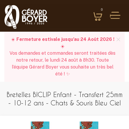
0
☀️
Fermeture estivale jusqu’au 24 Août 2026 !
☀️
Vos demandes et commandes seront traitées dès
notre retour, le lundi 24 août à 8h30. Toute
l’équipe Gérard Boyer vous souhaite un très bel
été ! ✨
Bretelles BICLIP Enfant - Transfert 25mm
- 10-12 ans - Chats & Souris Bleu Ciel