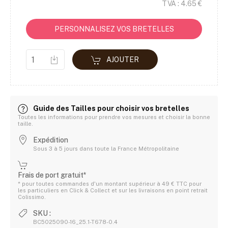
TVA : 4.65 €
PERSONNALISEZ VOS BRETELLES
AJOUTER
Guide des Tailles pour choisir vos bretelles
Toutes les informations pour prendre vos mesures et choisir la bonne
taille.
Expédition
Sous 3 à 5 jours dans toute la France Métropolitaine
Frais de port gratuit*
* pour toutes commandes d'un montant supérieur à 49 € TTC pour
les particuliers en Click & Collect et sur les livraisons en point retrait
Colissimo.
SKU :
BC5025090-16_25.1-T678-0.4