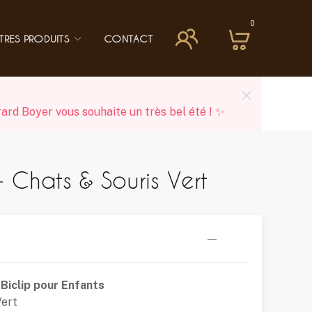
0
TRES PRODUITS
CONTACT
ard Boyer vous souhaite un très bel été ! ✨
- Chats & Souris Vert
 Biclip pour Enfants
Vert