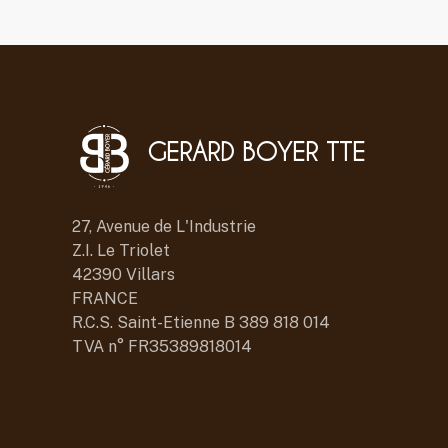
GERARD BOYER TTE
27, Avenue de L'Industrie
Z.I. Le Triolet
42390 Villars
FRANCE
R.C.S. Saint-Etienne B 389 818 014
TVA n° FR35389818014