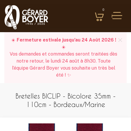
0
☀️
Fermeture estivale jusqu’au 24 Août 2026 !
☀️
Vos demandes et commandes seront traitées dès
notre retour, le lundi 24 août à 8h30. Toute
l’équipe Gérard Boyer vous souhaite un très bel
été ! ✨
Bretelles BICLIP - Bicolore 35mm -
110cm - Bordeaux/Marine