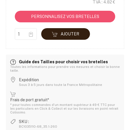
TVA : 4.82 €
PERSONNALISEZ VOS BRETELLES
AJOUTER
Guide des Tailles pour choisir vos bretelles
Toutes les informations pour prendre vos mesures et choisir la bonne
taille.
Expédition
Sous 3 à 5 jours dans toute la France Métropolitaine
Frais de port gratuit*
* pour toutes commandes d'un montant supérieur à 49 € TTC pour
les particuliers en Click & Collect et sur les livraisons en point retrait
Colissimo.
SKU :
BC1035110-68_35.1-260