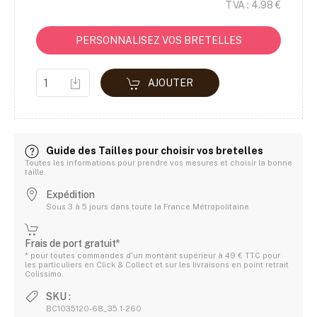
TVA : 4.98 €
PERSONNALISEZ VOS BRETELLES
AJOUTER
Guide des Tailles pour choisir vos bretelles
Toutes les informations pour prendre vos mesures et choisir la bonne
taille.
Expédition
Sous 3 à 5 jours dans toute la France Métropolitaine
Frais de port gratuit*
* pour toutes commandes d'un montant supérieur à 49 € TTC pour
les particuliers en Click & Collect et sur les livraisons en point retrait
Colissimo.
SKU :
BC1035120-68_35.1-260