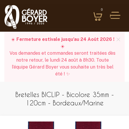
0
☀️
Fermeture estivale jusqu’au 24 Août 2026 !
☀️
Vos demandes et commandes seront traitées dès
notre retour, le lundi 24 août à 8h30. Toute
l’équipe Gérard Boyer vous souhaite un très bel
été ! ✨
Bretelles BICLIP - Bicolore 35mm -
120cm - Bordeaux/Marine